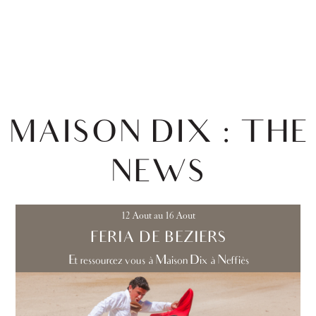
MAISON DIX : THE
NEWS
12 Aout au 16 Aout
FERIA DE BEZIERS
Et ressourcez vous à Maison Dix à Neffiès