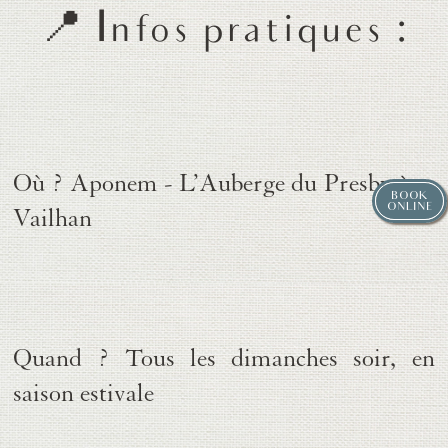
📍 Infos pratiques :
Où ?
Aponem - L’Auberge du Presbytère,
BOOK
ONLINE
Vailhan
Quand ?
Tous les dimanches soir, en
saison estivale